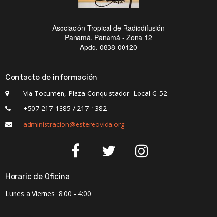
Asociación Tropical de Radiodifusión
Panamá, Panamá - Zona 12
Apdo. 0838-00120
Contacto de información
Via Tocumen, Plaza Conquistador Local G-52

+507 217-1385 / 217-1382

administracion
@
estereovida.org




Horario de Oficina
Lunes a Viernes 8:00 - 4:00